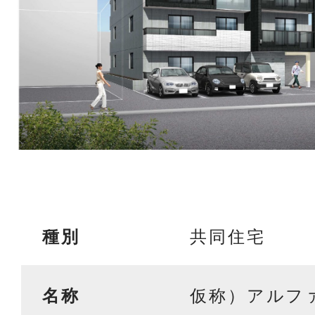
共同住宅
種別
仮称）アルフ
名称