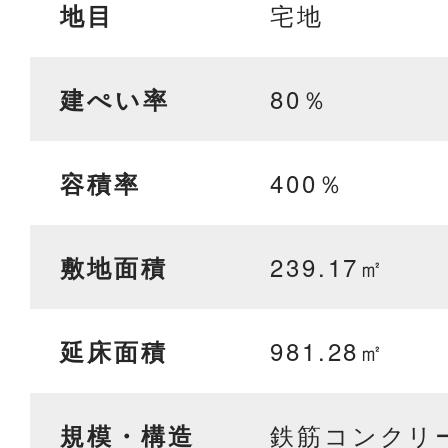
宅地
地目
80％
建ぺい率
400％
容積率
239.17㎡
敷地面積
981.28㎡
延床面積
鉄筋コンクリ
規模・構造