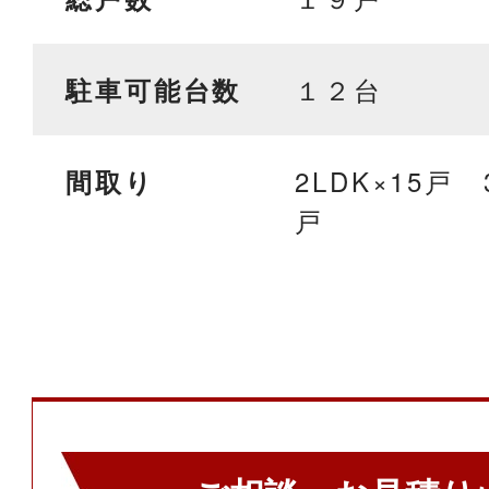
１２台
駐車可能台数
2LDK×15戸 
間取り
戸